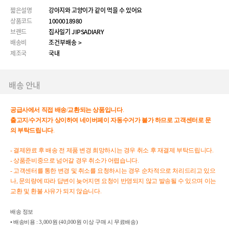
짧은설명
강아지와 고양이가 같이 먹을 수 있어요
상품코드
1000018980
브랜드
집사일기 JIPSADIARY
배송비
조건부배송 >
제조국
국내
배송 안내
공급사에서
직접
배송
/
교환되는
상품입니다
.
출고지
/
수거지가
상이하여
네이버페이
자동수거가
불가
하므로
고객센터로
문
의
부탁드립니다
.
- 결제완료 후 배송 전 제품 변경 희망하시는 경우 취소 후 재결제 부탁드립니다.
- 상품준비중으로 넘어갈 경우 취소가 어렵습니다.
- 고객센터를 통한 변경 및 취소를 요청하시는 경우 순차적으로 처리드리고 있으
나, 문의량에 따라 답변이 늦어지면 요청이 반영되지 않고 발송될 수 있으며 이는
교환 및 환불 사유가 되지 않습니다.
배송 정보
• 배송비용 : 3,000원 (40,000원 이상 구매 시 무료배송)