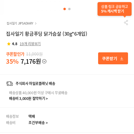
상품 링크 공유하고
5% 캐시백 받기
집사일기 JIPSADIARY
집사일기 황금푸딩 닭가슴살 (30g*6개입)
4.8
19개 리뷰보기
쿠폰할인가
11,000원
35%
7,176원
주식회사 마일로플래닛 배송
배송상품 40,000원 이상 구매시 무료배송
배송비 3,000원 절약하기 >
배송정보
택배
배송비
조건부배송 >