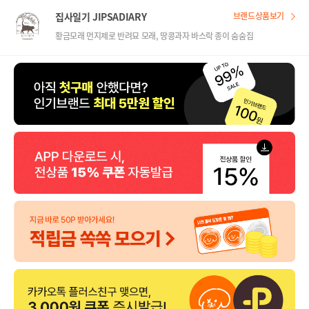
집사일기 JIPSADIARY
브랜드상품보기
황금모래 먼지제로 반려묘 모래, 땅콩과자 바스락 종이 숨숨집