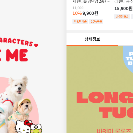
치 캔디볼 장난감 2종 (바
리 캔디 공 
스락/삑삑/터그)
트/삑삑)
11,000
15,900원
10%
9,900원
바잇미배송
바잇미배송
20%쿠폰
상세정보