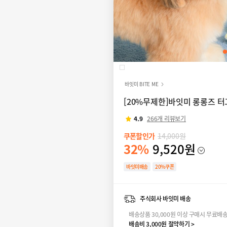
바잇미 BITE ME
[20%무제한]바잇미 롱롱즈 터그
4.9
266개 리뷰보기
쿠폰할인가
14,000원
32%
9,520원
바잇미배송
20%쿠폰
주식회사 바잇미 배송
배송상품 30,000원 이상 구매시 무료배
배송비 3,000원 절약하기 >