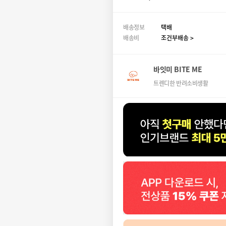
배송정보
택배
배송비
조건부배송 >
바잇미 BITE ME
트렌디한 반려소비생활