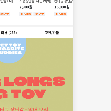
장난감 (3개세
스공 장난감 3개입 (삑삑)
캔디 공 장난감 (3개세트/
스포츠공 장난감 
삑삑)
트/삑삑)
7,900원
15,900원
15,900원
20%쿠폰
바잇미배송
20%쿠폰
바잇미배송
바잇미배송
MD추
20%쿠폰
리뷰
(266)
교환/환불