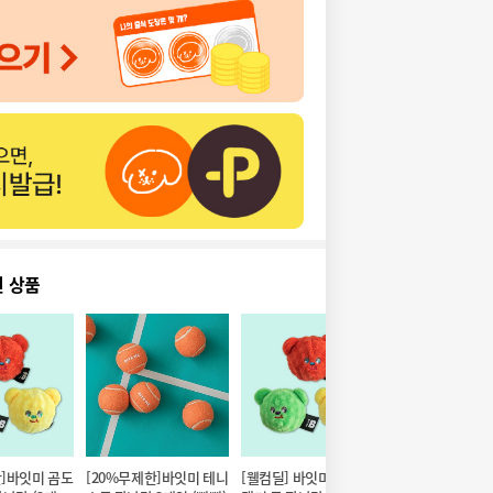
천 상품
한]바잇미 곰도
[20%무제한]바잇미 테니
[웰컴딜] 바잇미 곰도리 
[20%무제한]바잇