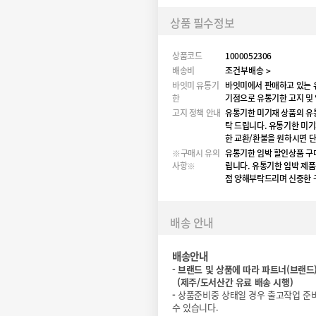
상품 필수정보
상품코드
1000052306
배송비
조건부배송 >
바잇미 유통기
바잇미에서 판매하고 있는 
한
기점으로 유통기한 고지 및
고지 정책 안내
유통기한 미기재 상품의 유
탁 드립니다. 유통기한 미기
한 교환/환불을 원하시면 
※구매시 유의
유통기한 임박 할인상품 구매
사항※
립니다. 유통기한 임박 제
점 양해부탁드리며 신중한 
배송 안내
배송안내
-
브랜드 및 상품에 따라 파트너(브랜드
(
제주/도서산간 유료 배송 시행)
-
상품준비중 상태일 경우 출고작업 준
수 있습니다.