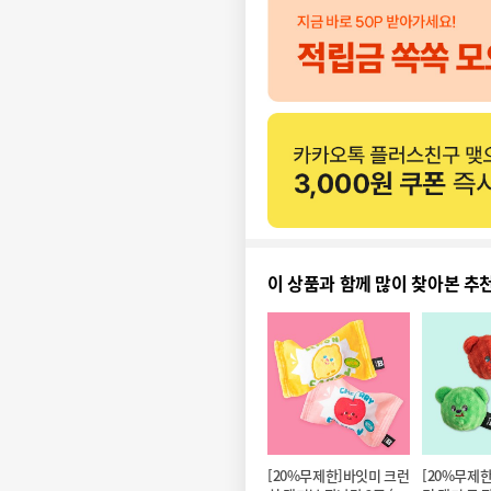
이 상품과 함께 많이 찾아본 추
[20%무제한]바잇미 크런
[20%무제