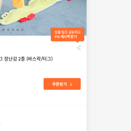
상품 링크 공유하고
5% 캐시백 받기
 장난감 2종 (바스락/터그)
송