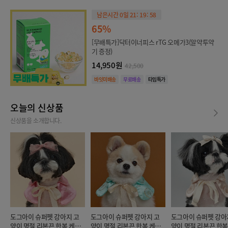
남은시간 0일 21: 19: 58
65%
[무배특가]닥터이너피스 rTG 오메가3(알약투약
기 증정)
14,950원
42,500
바잇미배송
무료배송
타임특가
오늘의 신상품
신상품을 소개합니다.
도그아이 슈퍼펫 강아지 고
도그아이 슈퍼펫 강아지 고
도그아이 슈퍼펫 강아
양이 명절 리본끈 한복 케이
양이 명절 리본끈 한복 케이
양이 명절 리본끈 한복