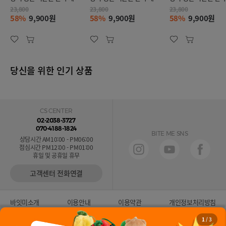
프 핑크 (M)
프 민트 (M)
프 아이보리 (M)
23,800
23,800
23,800
58%
9,900원
58%
9,900원
58%
9,900원
당신을 위한 인기 상품
CS CENTER
02-2038-3727
070-4188-1824
BITE ME SNS
상담시간 AM10:00 - PM06:00
점심시간 PM12:00 - PM01:00
휴일 및 공휴일 휴무
고객센터 전화연결
바잇미소개
이용안내
이용약관
개인정보처리방침
2
/
3