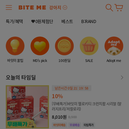
강아지
+
1
/
-2
특가/혜택
🧡0원체험단
베스트
B:RAND
바잇미 꿀팁
MD's pick
100원딜
SALE
Adopt me
오늘의 타임딜
남은시간 0일 21: 19: 58
10%
[무배특가]바잇미 헬로키티 크런치팝 시리얼 (알
러지프리/저칼로리)
8,010원
8,900
바잇미배송
무료배송
타임특가