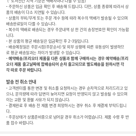
(* 도서산간 지역 기준은 택배사마다 다를 수 있음)
-
주문하신 상품은 입금 확인 후 배송해 드립니다. 다만, 상품 종류에 따라서 상
품의 배송이 다소 지연될 수 있습니다.
-
상품의 부피/무게 또는 주문 개수 등에 따라 복수의 택배가 발송될 수 있으며
배송완료일이 다를 수 있습니다.
-
복수의 택배로 배송되는 경우 주문내역 상 한 건의 송장번호만 확인이 가능합
니다.
-
본 상품의 평균 배송일은 입금확인 후 2~3일입니다.
-
배송예정일은 주문시점(주문순서) 및 외부 상황에 따른 유동성이 발생하므
로 평균 배송일과는 차이가 발생할 수 있습니다.
-
예약배송/프리오더 제품을 다른 상품과 함께 구매하시는 경우 예약배송/프리
오더 제품 출고날짜에 합배송되어 순차 출고되므로 별도배송을 원하시면 각
각 따로 주문 바랍니다.
발송 전 취소 안내
-
고객센터를 통한 변경 및 취소를 요청하시는 경우 순차적으로 처리드리고 있
으나, 문의량에 따라 답변이 늦어지면 요청이 반영되지 않고 발송될 수 있으며
이는 교환 및 환불 사유가 되지 않습니다.
-
결제완료 후 배송 전 제품 변경 희망하시는 경우 취소 후 재결제 부탁드립니
다.
-
주문상태가 상품준비중으로 넘어갈 경우 취소가 어렵습니다. 제품 수령 후 반
품 접수 바랍니다.