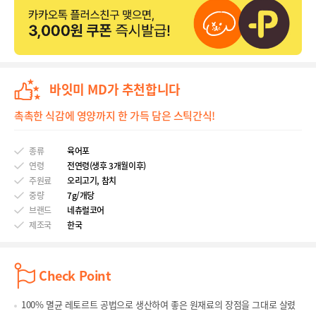
바잇미 MD가 추천합니다
촉촉한 식감에 영양까지 한 가득 담은 스틱간식!
종류
육어포
연령
전연령(생후 3개월이후)
주원료
오리고기, 참치
중량
7g/개당
브랜드
네츄럴코어
제조국
한국
Check Point
100% 멸균 레토르트 공법으로 생산하여 좋은 원재료의 장점을 그대로 살렸