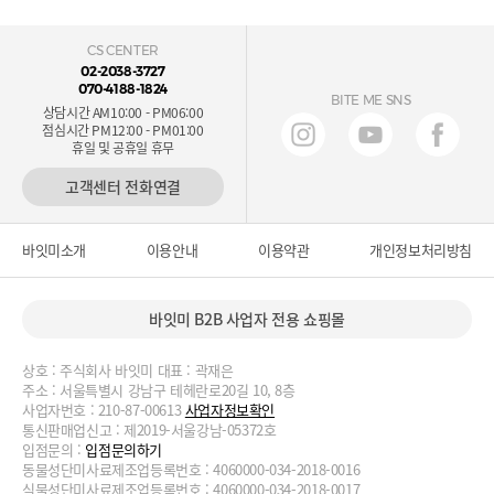
CS CENTER
02-2038-3727
070-4188-1824
BITE ME SNS
상담시간 AM10:00 - PM06:00
점심시간 PM12:00 - PM01:00
휴일 및 공휴일 휴무
고객센터 전화연결
바잇미소개
이용안내
이용약관
개인정보처리방침
바잇미 B2B 사업자 전용 쇼핑몰
상호 : 주식회사 바잇미 대표 : 곽재은
주소 : 서울특별시 강남구 테헤란로20길 10, 8층
사업자번호 : 210-87-00613
사업자정보확인
통신판매업신고 : 제2019-서울강남-05372호
입점문의 :
입점문의하기
동물성단미사료제조업등록번호 : 4060000-034-2018-0016
식물성단미사료제조업등록번호 : 4060000-034-2018-0017