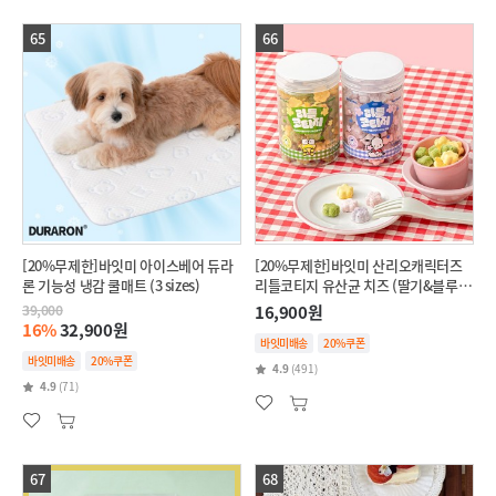
65
66
[20%무제한]바잇미 아이스베어 듀라
[20%무제한]바잇미 산리오캐릭터즈
론 기능성 냉감 쿨매트 (3 sizes)
리틀코티지 유산균 치즈 (딸기&블루베
리/단호박&브로콜리)
39,000
16,900원
16%
32,900원
바잇미배송
20%쿠폰
바잇미배송
20%쿠폰
4.9
(491)
4.9
(71)
67
68