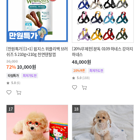
[만원특가][1+1] 윔지스 위클리백 브러
[20%무제한]분독 0109 하네스 강아지
쉬즈 S 210g+210g 천연덴탈껌
하네스
36,000
48,000원
72%
10,000원
20%쿠폰
최저가도전
타임특가
최저가도전
5.0
(188)
5.0
(6)
17
18