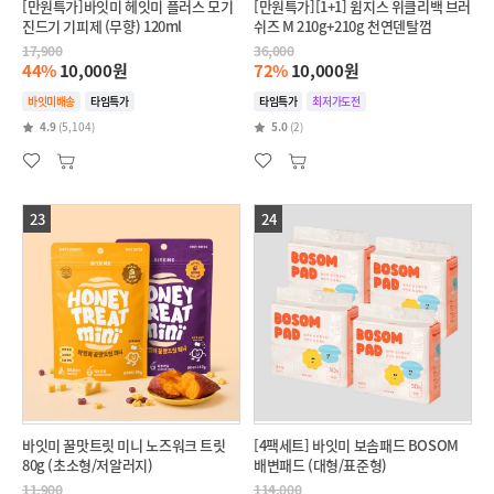
[만원특가]바잇미 헤잇미 플러스 모기
[만원특가][1+1] 윔지스 위클리백 브러
진드기 기피제 (무향) 120ml
쉬즈 M 210g+210g 천연덴탈껌
17,900
36,000
44%
10,000원
72%
10,000원
바잇미배송
타임특가
타임특가
최저가도전
4.9
(5,104)
5.0
(2)
23
24
바잇미 꿀맛트릿 미니 노즈워크 트릿
[4팩세트] 바잇미 보솜패드 BOSOM
80g (초소형/저알러지)
배변패드 (대형/표준형)
11,900
114,000