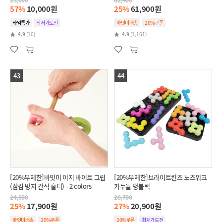
57%
10,000원
25%
61,900원
타임특가
최저가도전
바잇미배송
20%쿠폰
4.9
(10)
4.9
(1,161)
43
44
[20%무제한]바잇미 이지 바이트 그립
[20%무제한]브라이트킨즈 노즈워크
(삼킴 방지 간식 홀더) - 2 colors
카누들 댕블럭
24,000
28,700
25%
17,900원
27%
20,900원
바잇미배송
20%쿠폰
20%쿠폰
최저가도전