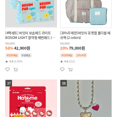
[4팩세트] 바잇미 보솜패드 라이트
[20%무제한]바잇미 포켓팝 폴더블 메
BOSOM LIGHT 절약형 배변패드 (대
쉬백 (2 colors)
형/표준형)
98,000
98,900
56%
42,900원
20%
79,000원
바잇미배송
무료배송
바잇미배송
20%쿠폰
4.9
(2,900)
4.8
(152)
37
38