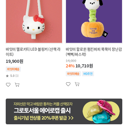
바잇미 헬로키티 LED 블링커 (산책 라
바잇미 할로윈 펌킨퍼피 쭉쭉이 장난감
이트)
(삑삑/바스락)
19,900원
14,000
24%
10,710원
바잇미배송
바잇미배송
MD추천
5.0
(3)