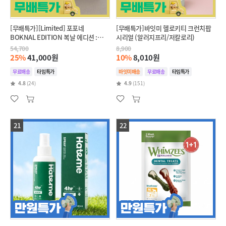
[무배특가][Limited] 포포네
[무배특가]바잇미 헬로키티 크런치팝
BOKNAL EDITION 복날 에디션 :
시리얼 (알러지프리/저칼로리)
Summer table
54,700
8,900
25%
41,000원
10%
8,010원
무료배송
타임특가
바잇미배송
무료배송
타임특가
4.8
(24)
4.9
(151)
21
22