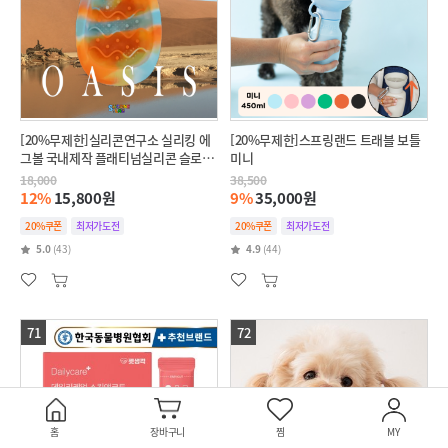
[20%무제한]실리콘연구소 실리킹 에
[20%무제한]스프링랜드 트래블 보틀
그볼 국내제작 플래티넘실리콘 슬로우
미니
식기
18,000
38,500
12%
15,800원
9%
35,000원
20%쿠폰
최저가도전
20%쿠폰
최저가도전
5.0
(43)
4.9
(44)
71
72
홈
장바구니
찜
MY