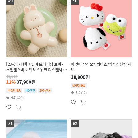
49
50
[20%무제한]바잇미 브레이닝 토이 -
바잇미 산리오캐릭터즈 삑삑 장난감 세
스핀앤스낵 토끼 노즈워크 디스펜서 장
트
난감
42,900
18,900원
12%
37,900원
바잇미배송
바잇미배송
MD추천
20%쿠폰
5.0
(12)
4.7
(327)
51
52