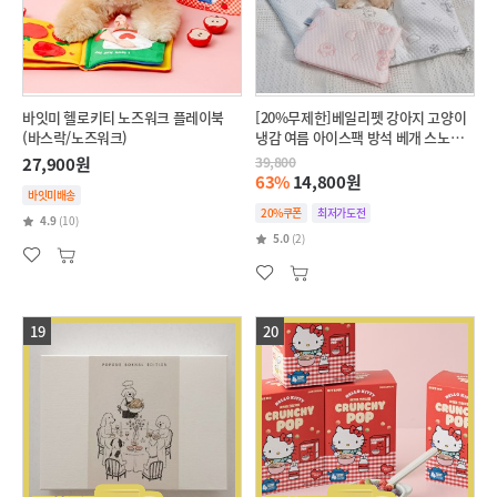
바잇미 헬로키티 노즈워크 플레이북
[20%무제한]베일리펫 강아지 고양이
(바스락/노즈워크)
냉감 여름 아이스팩 방석 베개 스노우
테디 파우치 (싱글~트리플)
27,900원
39,800
63%
14,800원
바잇미배송
20%쿠폰
최저가도전
4.9
(10)
5.0
(2)
19
20