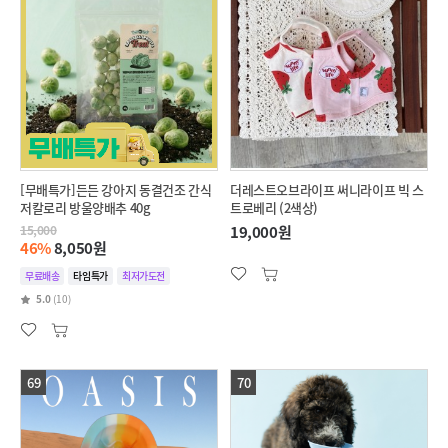
[무배특가]든든 강아지 동결건조 간식
더레스트오브라이프 써니라이프 빅 스
저칼로리 방울양배추 40g
트로베리 (2색상)
15,000
19,000원
46%
8,050원
무료배송
타임특가
최저가도전
5.0
(10)
69
70