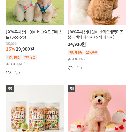
[20%무제한]바잇미 버그쉴드 쿨베스
[20%무제한]바잇미 산리오캐릭터즈
트 (3 colors)
붕붕 백팩 파우치 (풉백 파우치)
35,000
34,900원
15%
29,900원
바잇미배송
20%쿠폰
바잇미배송
20%쿠폰
4.9
(137)
4.8
(1,608)
55
56