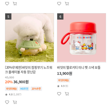
5
6
[20%무제한]바잇미 점핑부기 노즈워
바잇미 헬로키티 미니 펫 스낵 보틀
크 플레이볼 자동 장난감
13,900원
45,900
바잇미배송
20%
36,900원
4.9
(9)
바잇미배송
MD추천
20%쿠폰
4.8
(1,087)