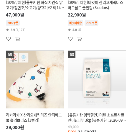
[20%무제한]룰루키친 화식 자연식 닭
[20%무제한]바잇미 산리오캐릭터즈
고기/칠면조/소고기/양고기/오리 1kg
버그쉴드 쿨썬캡 (3 colors)
(5종)
47,000원
22,900원
20%쿠폰
바잇미배송
20%쿠폰
4.9
(1,171)
5.0
(5)
59
60
리카리카 X 산리오캐릭터즈 안티버그
[유통기한 임박할인] 더텐 소프트사료
쿨 슬리브리스 [3컬러]
연어&피부 3kg (유통기한 : 2026-09-
16)
29,000원
49,000
50%
24,500원