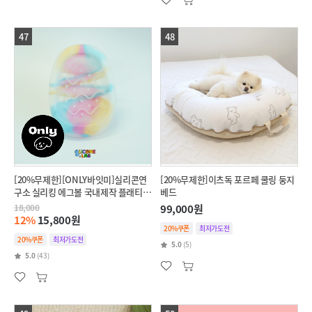
47
48
[20%무제한][ONLY바잇미]실리콘연
[20%무제한]이츠독 포르페 쿨링 둥지
구소 실리킹 에그볼 국내제작 플래티넘
베드
실리콘 슬로우식기
18,000
99,000원
12%
15,800원
20%쿠폰
최저가도전
20%쿠폰
최저가도전
5.0
(5)
5.0
(43)