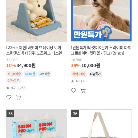
[20%무제한]바잇미 브레이닝 토이 -
[만원특가]바잇미X핀카 드라이미 마이
스핀앤스낵 다람쥐 노즈워크 디스펜서
크로화이버 펫타올 - 핑크 (2sizes)
장난감
38,900
16,500
10%
34,900원
39%
10,000원
바잇미배송
MD추천
무료배송
바잇미배송
타임특가
20%쿠폰
4.9
(35)
4.7
(1,255)
35
36