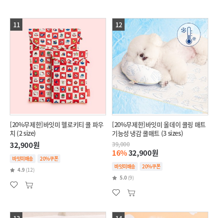
11
12
[20%무제한]바잇미 헬로키티 쿨 파우
[20%무제한]바잇미 올데이 쿨링 매트
치 (2 size)
기능성 냉감 쿨매트 (3 sizes)
32,900원
39,000
16%
32,900원
바잇미배송
20%쿠폰
바잇미배송
20%쿠폰
4.9
(12)
5.0
(9)