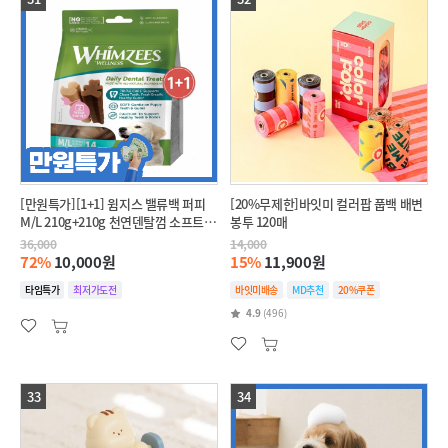
[만원특가][1+1] 윔지스 밸류백 퍼피
[20%무제한]바잇미 컬러팝 풉백 배변
M/L 210g+210g 천연덴탈껌 소프트타
봉투 120매
입
36,000
14,000
72%
10,000원
15%
11,900원
타임특가
최저가도전
바잇미배송
MD추천
20%쿠폰
4.9
(496)
33
34