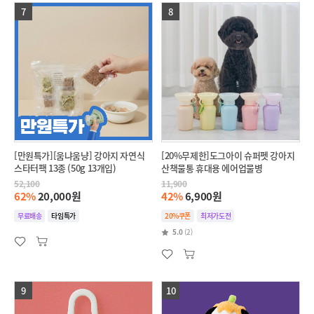
7
8
[만원특가][움냐움냥] 강아지 자연식
[20%무제한]도그아이 슈퍼펫 강아지
스타터팩 13종 (50g 13개입)
산책물통 휴대용 에어업물병
52,100
11,900
62%
20,000원
42%
6,900원
무료배송
타임특가
20%쿠폰
최저가도전
5.0
(2)
9
10