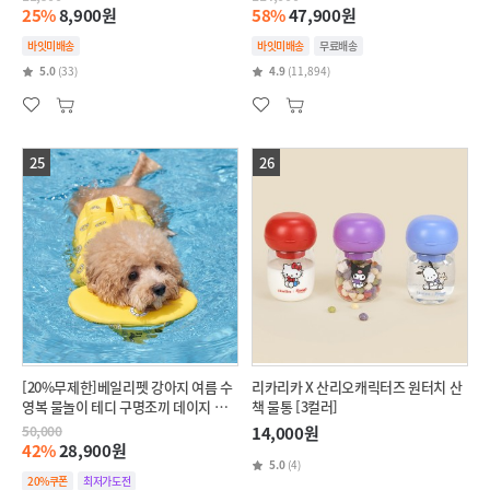
25%
8,900원
58%
47,900원
바잇미배송
바잇미배송
무료배송
5.0
(33)
4.9
(11,894)
25
26
[20%무제한]베일리펫 강아지 여름 수
리카리카 X 산리오캐릭터즈 원터치 산
영복 물놀이 테디 구명조끼 데이지 옐
책 물통 [3컬러]
로우 (S-L)
50,000
14,000원
42%
28,900원
5.0
(4)
20%쿠폰
최저가도전