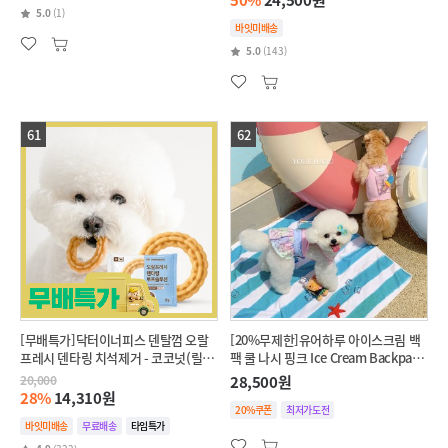
5.0
(1)
바잇미배송
5.0
(143)
61
62
[무배특가]닥터이너피스 덴탈껌 오랄
[20%무제한]유어하루 아이스크림 백
프레시 덴타링 치석제거 - 코코넛(릴랙
팩 쿨 나시 핑크 Ice Cream Backpack
스,스트레스완화)
Cool Sleeveless Pink
20,000
28,500원
28%
14,310원
20%쿠폰
최저가도전
바잇미배송
무료배송
타임특가