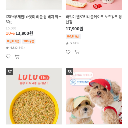
[20%무제한]바잇미 리틀 팜 베지 믹스
바잇미 헬로키티 롤케이크 노즈워크 장
30g
난감
15,500
17,900원
10%
13,900원
바잇미배송
바잇미배송
20%쿠폰
5.0
(3)
4.8
(2,441)
57
58