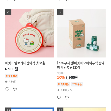
29
30
바잇미 헬로키티 접이식 펫 보울
[20%무제한]바잇미 오마이푸백 절약
형 배변봉투 120매
6,900원
9,900
바잇미배송
10%
8,900원
4.9
(8)
바잇미배송
20%쿠폰
5.0
(1,272)
31
32