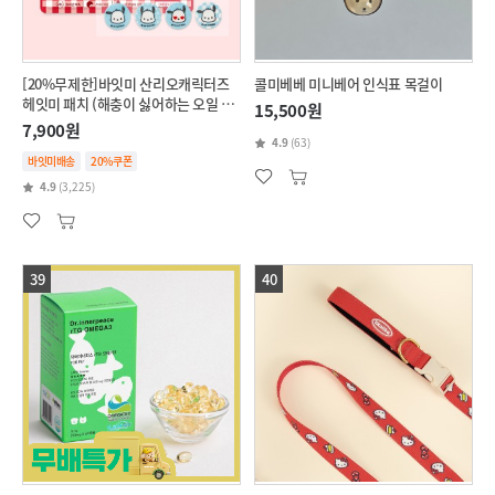
[20%무제한]바잇미 산리오캐릭터즈
콜미베베 미니베어 인식표 목걸이
헤잇미 패치 (해충이 싫어하는 오일 함
15,500원
유)
7,900원
4.9
(63)
바잇미배송
20%쿠폰
4.9
(3,225)
39
40