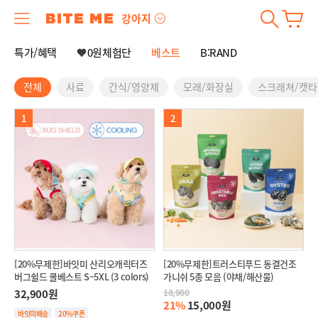
강아지
특가/혜택
🧡0원체험단
베스트
B:RAND
전체
사료
간식/영양제
모래/화장실
스크래쳐/캣타
1
2
[20%무제한]바잇미 산리오캐릭터즈
[20%무제한]트러스티푸드 동결건조
버그쉴드 쿨베스트 S~5XL (3 colors)
가니쉬 5종 모음 (야채/해산물)
32,900원
18,900
21%
15,000원
바잇미배송
20%쿠폰