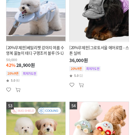
[20%무제한]베일리펫 강아지 여름 수
[20%무제한]그로토서울 에어로캡 - 스
영복 물놀이 테디 구명조끼 블루 (S-L)
톤 실버
50,000
36,000원
42%
28,900원
20%쿠폰
최저가도전
20%쿠폰
최저가도전
5.0
(1)
5.0
(6)
53
54