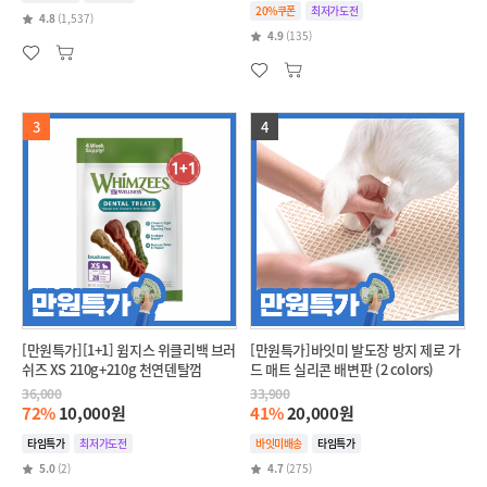
20%쿠폰
최저가도전
4.8
(1,537)
4.9
(135)
3
4
[만원특가][1+1] 윔지스 위클리백 브러
[만원특가]바잇미 발도장 방지 제로 가
쉬즈 XS 210g+210g 천연덴탈껌
드 매트 실리콘 배변판 (2 colors)
36,000
33,900
72%
10,000원
41%
20,000원
타임특가
최저가도전
바잇미배송
타임특가
5.0
(2)
4.7
(275)