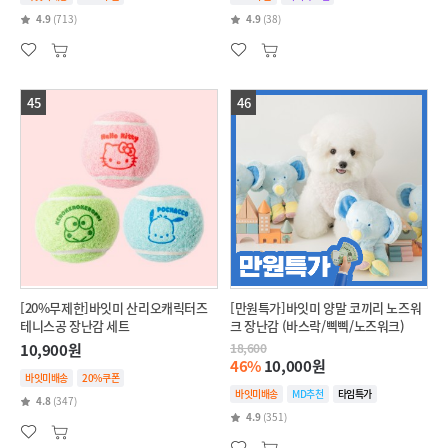
4.9
(713)
4.9
(38)
45
46
[20%무제한]바잇미 산리오캐릭터즈
[만원특가]바잇미 양말 코끼리 노즈워
테니스공 장난감 세트
크 장난감 (바스락/삑삑/노즈워크)
10,900원
18,600
46%
10,000원
바잇미배송
20%쿠폰
바잇미배송
MD추천
타임특가
4.8
(347)
4.9
(351)