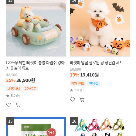
13
14
[20%무제한]바잇미 붕붕 다람쥐 강아
바잇미 달콤 할로윈 공 장난감 세트
지 물놀이 튜브
16,500
19%
13,410원
48,900
25%
36,900원
바잇미배송
MD추천
바잇미배송
20%쿠폰
5.0
(1)
5.0
(9)
15
16