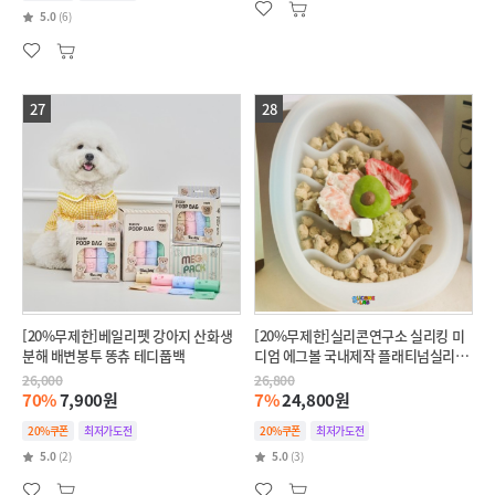
5.0
(6)
27
28
[20%무제한]베일리펫 강아지 산화생
[20%무제한]실리콘연구소 실리킹 미
분해 배변봉투 똥츄 테디풉백
디엄 에그볼 국내제작 플래티넘실리콘
슬로우식기
26,000
26,800
70%
7,900원
7%
24,800원
20%쿠폰
최저가도전
20%쿠폰
최저가도전
5.0
(2)
5.0
(3)