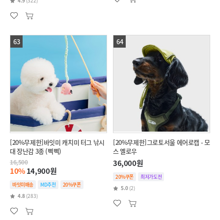
4.9
(322)
63
64
[20%무제한]바잇미 캐치미 터그 낚시
[20%무제한]그로토서울 에어로캡 - 모
대 장난감 3종 (삑삑)
스 옐로우
16,500
36,000원
10%
14,900원
20%쿠폰
최저가도전
바잇미배송
MD추천
20%쿠폰
5.0
(2)
4.8
(283)