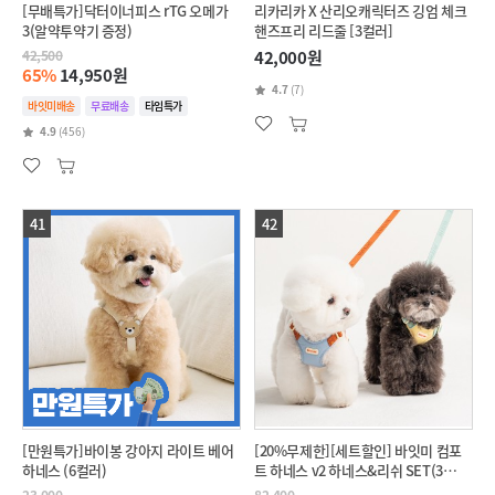
[무배특가]닥터이너피스 rTG 오메가
리카리카 X 산리오캐릭터즈 깅엄 체크
3(알약투약기 증정)
핸즈프리 리드줄 [3컬러]
42,500
42,000원
65%
14,950원
4.7
(7)
바잇미배송
무료배송
타임특가
4.9
(456)
41
42
[만원특가]바이봉 강아지 라이트 베어
[20%무제한][세트할인] 바잇미 컴포
하네스 (6컬러)
트 하네스 v2 하네스&리쉬 SET(3
colors)
23,000
82,400