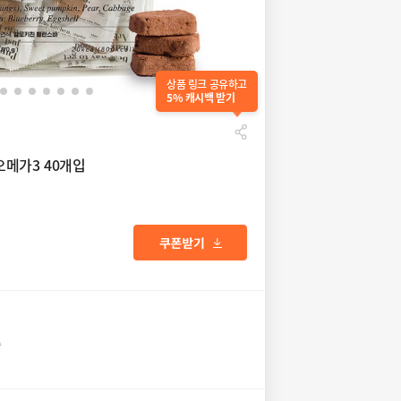
상품 링크 공유하고
5% 캐시백 받기
메가3 40개입
송