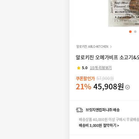
알로키친 ARLO-KITCHEN
알로키친 오메가비프 소고기&오
5.0
10개 리뷰보기
쿠폰할인가
57,900원
21%
45,908원
브릿지앤컴퍼니㈜ 배송
배송상품 40,000원 이상 구매시 무료배
배송비 3,000원 절약하기 >