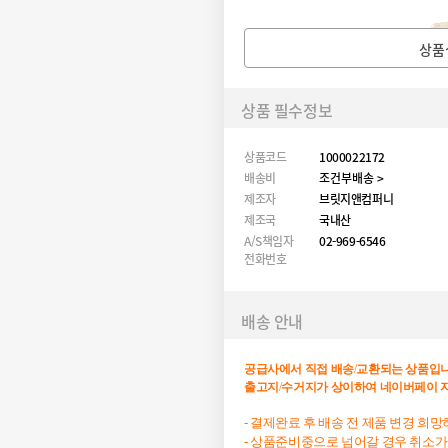
상품
상품 필수정보
상품코드
1000022172
배송비
조건부배송 >
제조자
브릿지앤컴퍼니
제조국
국내산
A/S책임자
02-969-6546
전화번호
배송 안내
공급사에서
직접
배송
/
교환되는
상품입
출고지
/
수거지가
상이하여
네이버페이
- 결제완료 후 배송 전 제품 변경 희
- 상품준비중으로 넘어갈 경우 취소가