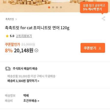
상품 링크 공유하고
5% 캐시백 받기
촉촉트릿
촉촉트릿 for cat 초미니트릿 연어 120g
5.0
2개 리뷰보기
쿠폰할인가
21,900원
8%
20,148원
주식회사 페슬러 배송
배송상품 30,000원 이상 구매시 무료배송
배송비 3,500원 절약하기 >
배송정보
택배
배송비
조건부배송 >