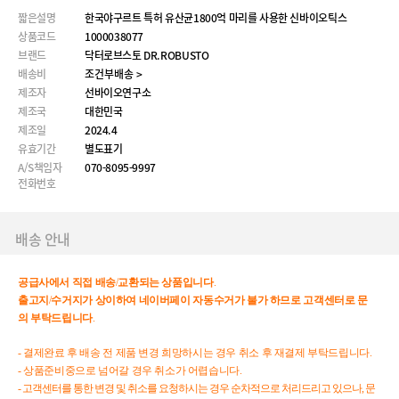
짧은설명
한국야구르트 특허 유산균1800억 마리를 사용한 신바이오틱스
상품코드
1000038077
브랜드
닥터로브스토 DR.ROBUSTO
배송비
조건부배송 >
제조자
선바이오연구소
제조국
대한민국
제조일
2024.4
유효기간
별도표기
A/S책임자
070-8095-9997
전화번호
배송 안내
공급사에서
직접
배송
/
교환되는
상품입니다
.
출고지
/
수거지가
상이하여
네이버페이
자동수거가
불가
하므로
고객센터로
문
의
부탁드립니다
.
- 결제완료 후 배송 전 제품 변경 희망하시는 경우 취소 후 재결제 부탁드립니다.
- 상품준비중으로 넘어갈 경우 취소가 어렵습니다.
- 고객센터를 통한 변경 및 취소를 요청하시는 경우 순차적으로 처리드리고 있으나, 문