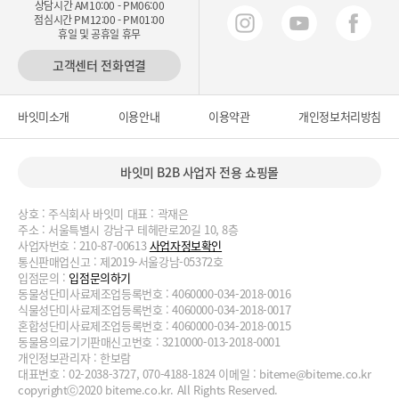
상담시간 AM10:00 - PM06:00
점심시간 PM12:00 - PM01:00
휴일 및 공휴일 휴무
고객센터 전화연결
바잇미소개
이용안내
이용약관
개인정보처리방침
바잇미 B2B 사업자 전용 쇼핑몰
상호 : 주식회사 바잇미 대표 : 곽재은
주소 : 서울특별시 강남구 테헤란로20길 10, 8층
사업자번호 : 210-87-00613
사업자정보확인
통신판매업신고 : 제2019-서울강남-05372호
입점문의 :
입점문의하기
동물성단미사료제조업등록번호 : 4060000-034-2018-0016
식물성단미사료제조업등록번호 : 4060000-034-2018-0017
혼합성단미사료제조업등록번호 : 4060000-034-2018-0015
동물용의료기기판매신고번호 : 3210000-013-2018-0001
개인정보관리자 : 한보람
대표번호 : 02-2038-3727, 070-4188-1824 이메일 :
biteme@biteme.co.kr
copyrightⓒ2020 biteme.co.kr. All Rights Reserved.