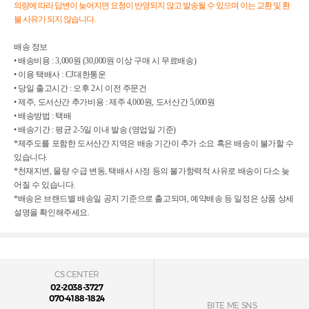
의량에 따라 답변이 늦어지면 요청이 반영되지 않고 발송될 수 있으며 이는 교환 및 환
불 사유가 되지 않습니다.
배송 정보

• 배송비용 : 3,000원 (30,000원 이상 구매 시 무료배송)

• 이용 택배사 : CJ대한통운

• 당일 출고시간 : 오후 2시 이전 주문건

• 제주, 도서산간 추가비용 : 제주 4,000원, 도서산간 5,000원

• 배송방법 : 택배

• 배송기간 : 평균 2-5일 이내 발송 (영업일 기준)

*제주도를 포함한 도서산간 지역은 배송 기간이 추가 소요 혹은 배송이 불가할 수 
있습니다.

*천재지변, 물량 수급 변동, 택배사 사정 등의 불가항력적 사유로 배송이 다소 늦
어질 수 있습니다.

*배송은 브랜드별 배송일 공지 기준으로 출고되며, 예약배송 등 일정은 상품 상세
설명을 확인해주세요.
CS CENTER
02-2038-3727
070-4188-1824
BITE ME SNS