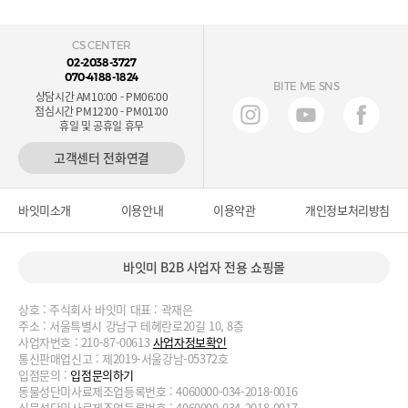
CS CENTER
02-2038-3727
070-4188-1824
BITE ME SNS
상담시간 AM10:00 - PM06:00
점심시간 PM12:00 - PM01:00
휴일 및 공휴일 휴무
고객센터 전화연결
바잇미소개
이용안내
이용약관
개인정보처리방침
바잇미 B2B 사업자 전용 쇼핑몰
상호 : 주식회사 바잇미 대표 : 곽재은
주소 : 서울특별시 강남구 테헤란로20길 10, 8층
사업자번호 : 210-87-00613
사업자정보확인
통신판매업신고 : 제2019-서울강남-05372호
입점문의 :
입점문의하기
동물성단미사료제조업등록번호 : 4060000-034-2018-0016
식물성단미사료제조업등록번호 : 4060000-034-2018-0017