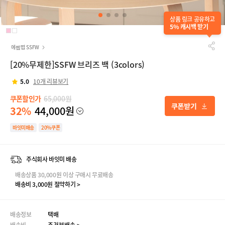
상품 링크 공유하고
5% 캐시백 받기
에쎕떱 SSFW
[20%무제한]SSFW 브리즈 백 (3colors)
5.0
10개 리뷰보기
쿠폰할인가
65,000원
32%
44,000원
바잇미배송
20%쿠폰
주식회사 바잇미 배송
배송상품 30,000원 이상 구매시 무료배송
배송비 3,000원 절약하기 >
배송정보
택배