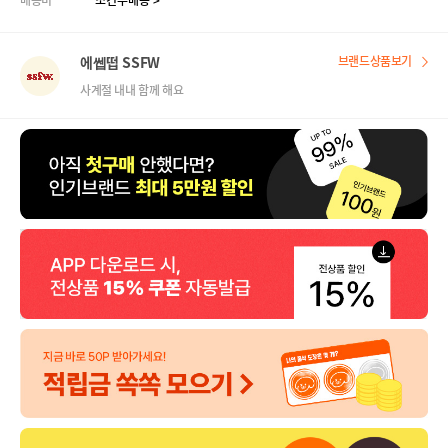
배송비
조건부배송 >
에쎕떱 SSFW
브랜드상품보기
사계절 내내 함께 해요