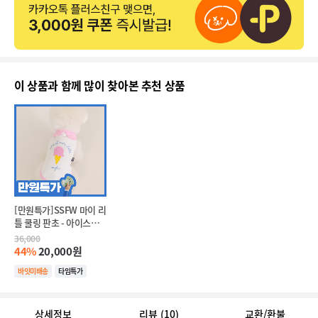
이 상품과 함께 많이 찾아본 추천 상품
[만원특가]SSFW 마이 리
틀 쿨링 판초 - 아이스크
림(L/XL/2XL)
36,000
44%
20,000원
바잇미배송
타임특가
상세정보
리뷰
(10)
교환/환불