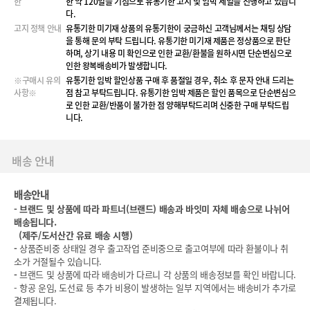
한
한 약 120일을 기점으로 유통기한 고지 및 임박 세일을 진행하고 있습니
다.
고지 정책 안내
유통기한 미기재 상품의 유통기한이 궁금하신 고객님께서는 채팅 상담
을 통해 문의 부탁 드립니다. 유통기한 미기재 제품은 정상품으로 판단
하며, 상기 내용 미 확인으로 인한 교환/환불을 원하시면 단순변심으로
인한 왕복배송비가 발생합니다.
※구매시 유의
유통기한 임박 할인상품 구매 후 품절일 경우, 취소 후 문자 안내 드리는
사항※
점 참고 부탁드립니다. 유통기한 임박 제품은 할인 품목으로 단순변심으
로 인한 교환/반품이 불가한 점 양해부탁드리며 신중한 구매 부탁드립
니다.
배송 안내
배송안내
-
브랜드 및 상품에 따라 파트너(브랜드) 배송과 바잇미 자체 배송으로 나뉘어
배송됩니다.
(
제주/도서산간 유료 배송 시행)
-
상품준비중 상태일 경우 출고작업 준비중으로 출고여부에 따라 환불이나 취
소가 거절될수 있습니다.
-
브랜드 및 상품에 따라 배송비가 다르니 각 상품의 배송정보를 확인 바랍니다.
- 항공 운임, 도선료 등 추가 비용이 발생하는 일부 지역에서는 배송비가 추가로
결제됩니다.