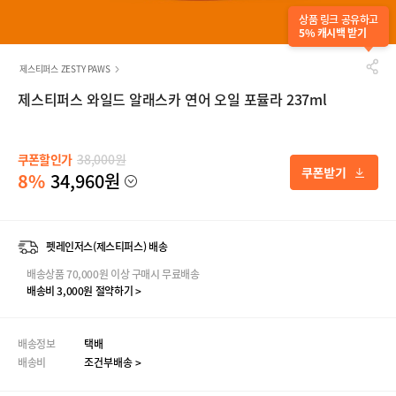
상품 링크 공유하고
5% 캐시백 받기
제스티퍼스 ZESTY PAWS
제스티퍼스 와일드 알래스카 연어 오일 포뮬라 237ml
5.0
10개 리뷰보기
쿠폰할인가
38,000원
8%
34,960원
펫레인저스(제스티퍼스) 배송
배송상품 70,000원 이상 구매시 무료배송
배송비 3,000원 절약하기 >
배송정보
택배
배송비
조건부배송 >