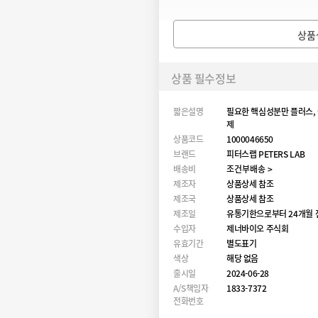
상품
상품 필수정보
짧은설명
필요한 핵심성분만 플러스, 
제
상품코드
1000046650
브랜드
피터스랩 PETERS LAB
배송비
조건부배송 >
제조자
상품상세 참조
제조국
상품상세 참조
제조일
유통기한으로부터 24개월 
수입자
제너바이오 주식회
유효기간
별도표기
색상
해당 없음
출시일
2024-06-28
A/S책임자
1833-7372
전화번호