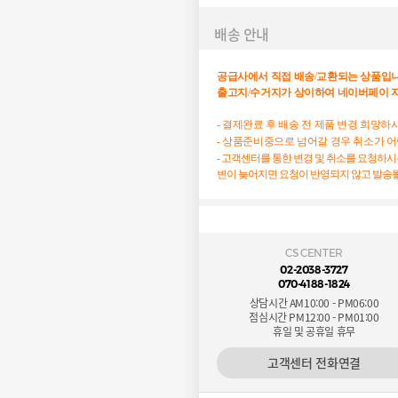
배송 안내
공급사에서
직접
배송
/
교환되는
상품입
출고지
/
수거지가
상이하여
네이버페이
- 결제완료 후 배송 전 제품 변경 희망
- 상품준비중으로 넘어갈 경우 취소가 
- 고객센터를 통한 변경 및 취소를 요청하
변이 늦어지면 요청이 반영되지 않고 발송될
CS CENTER
02-2038-3727
070-4188-1824
상담시간 AM10:00 - PM06:00
점심시간 PM12:00 - PM01:00
휴일 및 공휴일 휴무
고객센터 전화연결