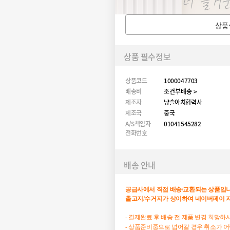
상품
상품 필수정보
상품코드
1000047703
배송비
조건부배송 >
제조자
냥슬아치협력사
제조국
중국
A/S책임자
01041545282
전화번호
배송 안내
공급사에서
직접
배송
/
교환되는
상품입
출고지
/
수거지가
상이하여
네이버페이
- 결제완료 후 배송 전 제품 변경 희망
- 상품준비중으로 넘어갈 경우 취소가 