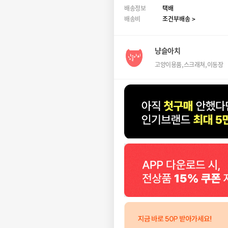
배송정보
택배
배송비
조건부배송 >
냥슬아치
고양이용품,스크래쳐,이동장