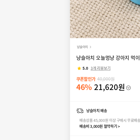
냥슬아치
냥슬아치 오늘멍냥 강아지 먹이퍼
5.0
3개 리뷰보기
쿠폰할인가
40,000원
46%
21,620원
냥슬아치 배송
배송상품 45,000원 이상 구매시 무료배
배송비 3,000원 절약하기 >