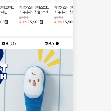
덴티포인트 
정글몬스터 덴티소프트 
정글몬스터 덴티소프트 
정글몬스터 덴티
 3개입
초극세사모 칫솔 Small 3
초극세사모 칫솔 
초극세사모 중대
개입
Medium 3개입
솔 SUPER Larg
26,700
26,700
15,900
900원
40%
15,900원
40%
15,900원
19%
12,900
리뷰
(26)
교환/환불