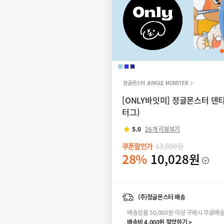
정글몬스터 JUNGLE MONSTER
[ONLY바잇미] 정글몬스터 덴
터그)
5.0
26개 리뷰보기
쿠폰할인가
13,900원
28%
10,028원
(주)정글몬스터 배송
배송상품 50,000원 이상 구매시 무료배
배송비 4,000원 절약하기 >