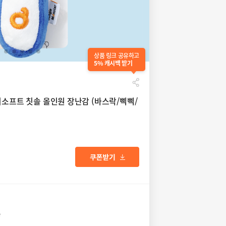
상품 링크 공유하고
5% 캐시백 받기
티소프트 칫솔 올인원 장난감 (바스락/삑삑/
송