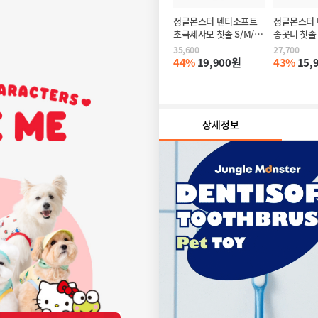
정글몬스터 덴티소프트 
정글몬스터 
초극세사모 칫솔 S/M/P 
송곳니 칫솔
4EA
35,600
27,700
44%
19,900원
43%
15,
상세정보