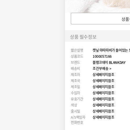
상품
상품 필수정보
짧은설명
캣닢 마따따비가 들어있는 
상품코드
1000057166
브랜드
블랭크데이 BLANKDAY
배송비
조건부배송 >
제조자
상세페이지참조
제조국
상세페이지참조
제조일
상세페이지참조
수입자
상세페이지참조
유효기간
상세페이지참조
색상
상세페이지참조
출시일
상세페이지참조
A/S책임자
상세페이지참조
전화번호