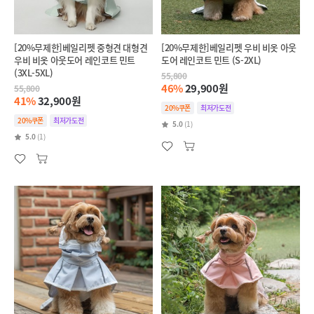
[20%무제한]베일리펫 중형견 대형견
[20%무제한]베일리펫 우비 비옷 아웃
우비 비옷 아웃도어 레인코트 민트
도어 레인코트 민트 (S-2XL)
(3XL-5XL)
55,800
46%
29,900원
55,800
41%
32,900원
20%쿠폰
최저가도전
20%쿠폰
최저가도전
5.0
(1)
5.0
(1)