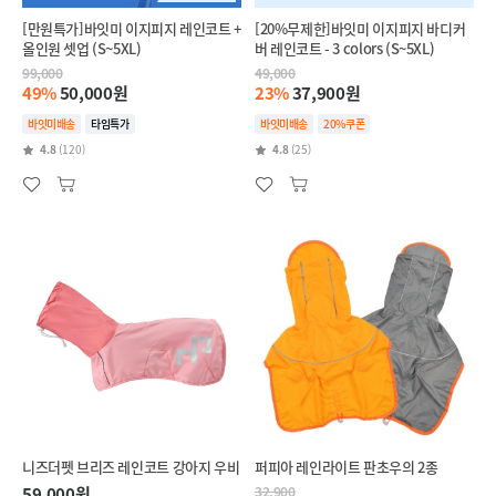
[만원특가]바잇미 이지피지 레인코트 +
[20%무제한]바잇미 이지피지 바디커
올인원 셋업 (S~5XL)
버 레인코트 - 3 colors (S~5XL)
99,000
49,000
49%
50,000원
23%
37,900원
바잇미배송
타임특가
바잇미배송
20%쿠폰
4.8
(120)
4.8
(25)
니즈더펫 브리즈 레인코트 강아지 우비
퍼피아 레인라이트 판초우의 2종
59,000원
32,900