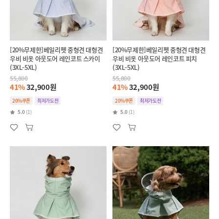
[20%무제한]베일리펫 중형견 대형견
[20%무제한]베일리펫 중형견 대형견
우비 비옷 아웃도어 레인코트 스카이
우비 비옷 아웃도어 레인코트 피치
(3XL-5XL)
(3XL-5XL)
55,800
55,800
41%
32,900원
41%
32,900원
20%쿠폰
최저가도전
20%쿠폰
최저가도전
5.0
(1)
5.0
(1)