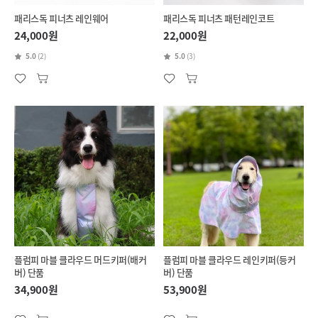
패리스독 피너츠 레인웨어
패리스독 피너츠 패턴레인코트
24,000원
22,000원
5.0
(2)
5.0
(3)
플럼피 마블 클라우드 머드키퍼(배커
플럼피 마블 클라우드 레인키퍼(등커
버) 단품
버) 단품
34,900원
53,900원