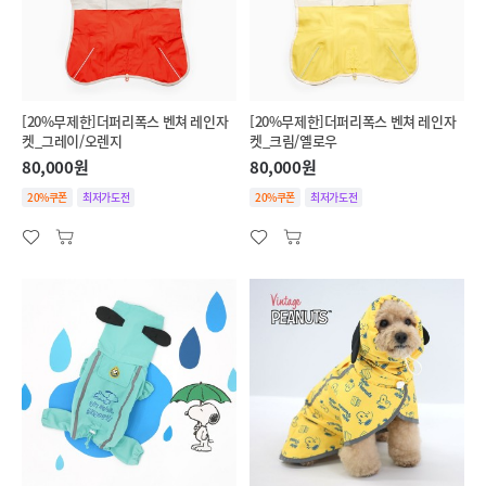
[20%무제한]더퍼리폭스 벤쳐 레인자
[20%무제한]더퍼리폭스 벤쳐 레인자
켓_그레이/오렌지
켓_크림/옐로우
80,000원
80,000원
20%쿠폰
최저가도전
20%쿠폰
최저가도전