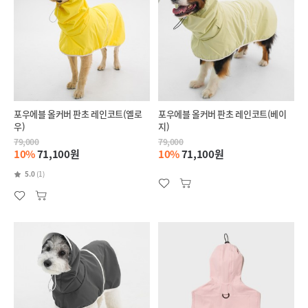
포우에블 올커버 판초 레인코트(옐로
포우에블 올커버 판초 레인코트(베이
우)
지)
79,000
79,000
10%
71,100원
10%
71,100원
5.0
(1)