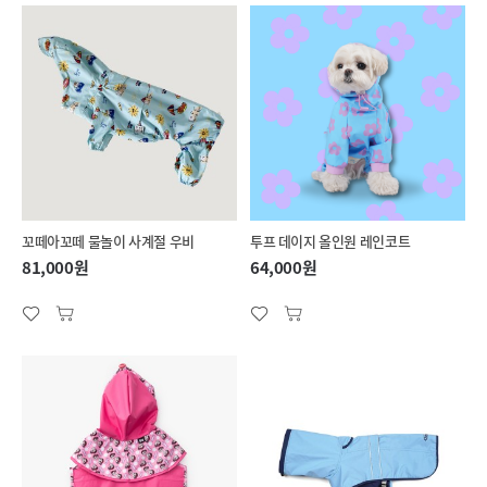
꼬떼아꼬떼 물놀이 사계절 우비
투프 데이지 올인원 레인코트
81,000원
64,000원