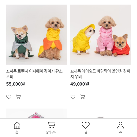
꼬까독 트렌치 이지웨어 강아지 판초
꼬까독 에어쉴드 바람막이 올인원 강아
우비
지 우비
55,000원
49,000원
홈
장바구니
찜
MY