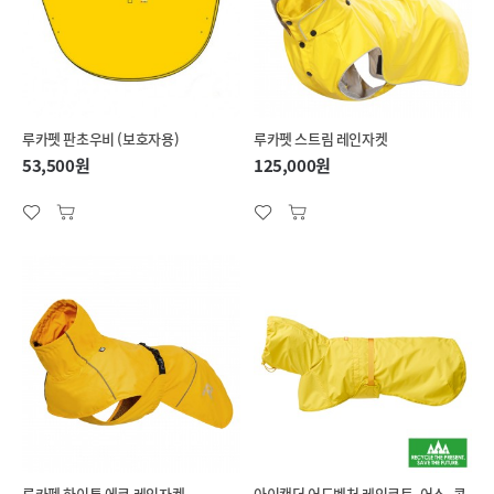
루카펫 판초우비 (보호자용)
루카펫 스트림 레인자켓
53,500원
125,000원
루카펫 하이톤 에코 레인자켓
아이캔더 어드벤처 레인코트, 어스_콘