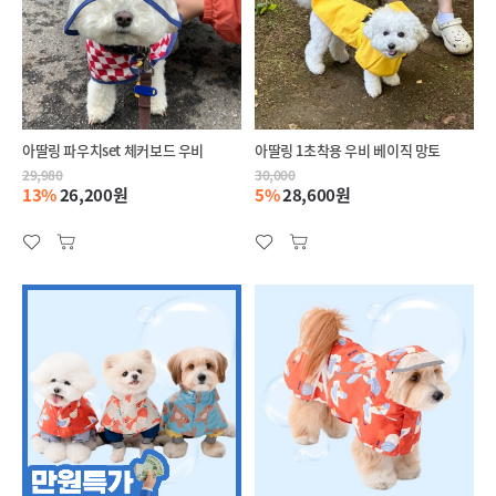
아딸링 파우치set 체커보드 우비
아딸링 1초착용 우비 베이직 망토
29,980
30,000
13%
26,200원
5%
28,600원