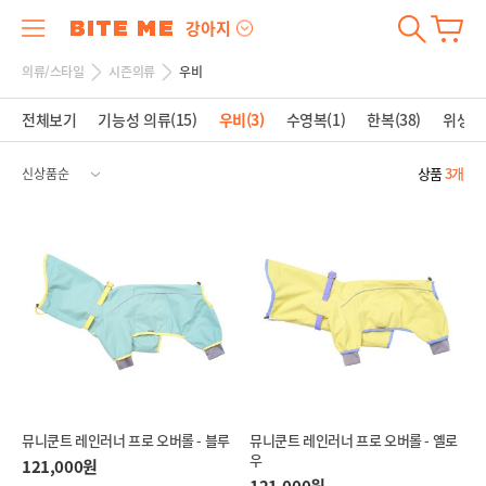
강아지
의류/스타일
시즌의류
우비
전체보기
기능성 의류(15)
우비(3)
수영복(1)
한복(38)
위생용품
상품
3개
뮤니쿤트 레인러너 프로 오버롤 - 블루
뮤니쿤트 레인러너 프로 오버롤 - 옐로
우
121,000원