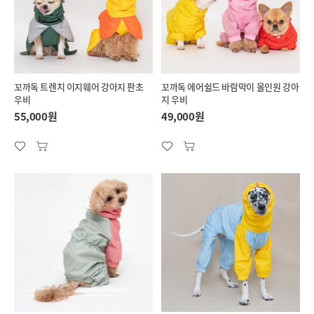
꼬까독 트렌치 이지웨어 강아지 판초
꼬까독 에어쉴드 바람막이 올인원 강아
우비
지 우비
55,000원
49,000원