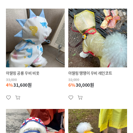
아딸링 공룡 우비 비옷
아딸링 땡땡이 우비 레인코트
33,000
32,000
4%
31,600원
6%
30,000원