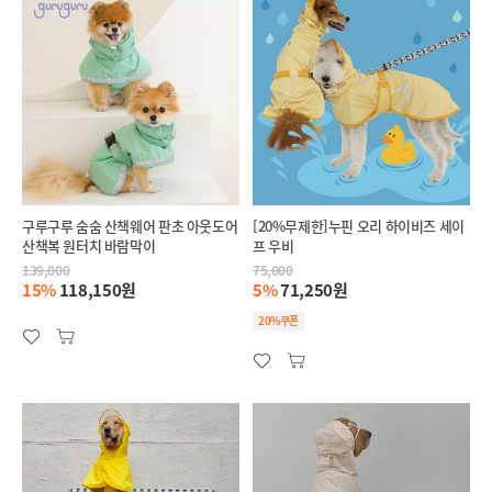
구루구루 숨숨 산책웨어 판초 아웃도어
[20%무제한]누핀 오리 하이비즈 세이
산책복 원터치 바람막이
프 우비
139,000
75,000
15%
118,150원
5%
71,250원
20%쿠폰