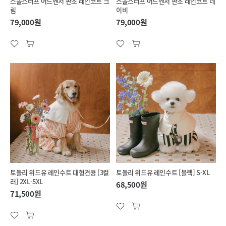
스몰스터프 어드벤처 판초 레인코트 크
스몰스터프 어드벤처 판초 레인코트 네
림
이비
79,000원
79,000원
토들리 위드유 레인수트 대형견용 [3컬
토들리 위드유 레인수트 [블랙] S-XL
러] 2XL-5XL
68,500원
71,500원