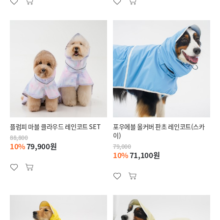
플럼피 마블 클라우드 레인코트 SET
포우에블 올커버 판초 레인코트(스카
이)
88,800
10%
79,900원
79,000
10%
71,100원