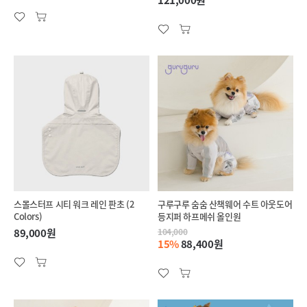
121,000원
스몰스터프 시티 워크 레인 판초 (2
구루구루 숨숨 산책웨어 수트 아웃도어
Colors)
등지퍼 하프메쉬 올인원
89,000원
104,000
15%
88,400원