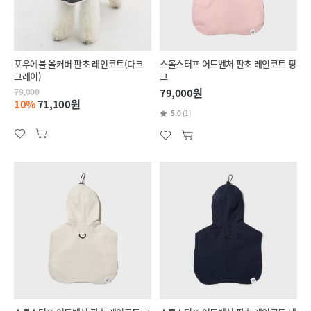
포우에블 올커버 판초 레인코트(다크
스몰스터프 어드벤처 판초 레인코트 핑
그레이)
크
79,000
79,000원
10%
71,100원
5.0
(1)