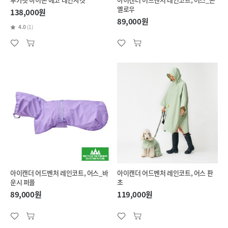
옐로우
138,000원
89,000원
4.0
(1)
아이캔더 어드벤처 레인코트, 어스_바
아이캔더 어드벤처 레인코트, 어스 판
운시 퍼플
초
89,000원
119,000원