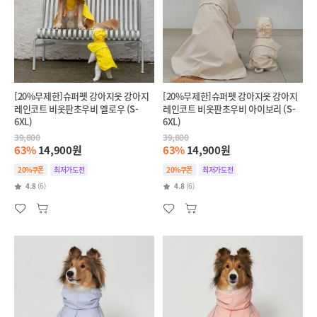
[20%무제한]슈퍼펫 강아지옷 강아지
[20%무제한]슈퍼펫 강아지옷 강아지
레인코트 비옷판초우비 옐로우 (S-
레인코트 비옷판초우비 아이보리 (S-
6XL)
6XL)
39,800
39,800
63%
14,900원
63%
14,900원
20%쿠폰
최저가도전
20%쿠폰
최저가도전
4.8
(6)
4.8
(6)