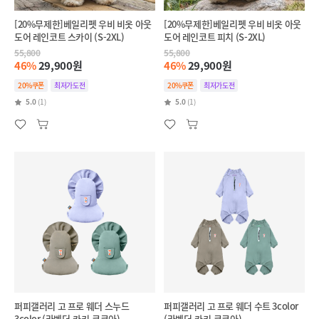
[20%무제한]베일리펫 우비 비옷 아웃
[20%무제한]베일리펫 우비 비옷 아웃
도어 레인코트 스카이 (S-2XL)
도어 레인코트 피치 (S-2XL)
55,800
55,800
46%
29,900원
46%
29,900원
20%쿠폰
최저가도전
20%쿠폰
최저가도전
5.0
(1)
5.0
(1)
퍼피갤러리 고 프로 웨더 스누드
퍼피갤러리 고 프로 웨더 수트 3color
3color (라벤더,카키,코코아)
(라벤더,카키,코코아)