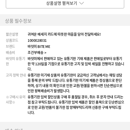
상품설명 펼쳐보기
상품 필수정보
짧은설명
귀여운 메세지 카드에 따뜻한 마음을 담아 전달하세요!
상품코드
1000028031
브랜드
바잇미 BITE ME
배송비
조건부배송 >
바잇미 유통기
바잇미에서 판매하고 있는 유통기한 기재 제품은 판매일로부터 유통기
한
한 약 120일을 기점으로 유통기한 고지 및 임박 세일을 진행하고 있습니
다.
고지 정책 안내
유통기한 미기재 상품의 유통기한이 궁금하신 고객님께서는 채팅 상담
을 통해 문의 부탁 드립니다. 유통기한 미기재 제품은 정상품으로 판단
하며, 상기 내용 미 확인으로 인한 교환/환불을 원하시면 단순변심으로
인한 왕복배송비가 발생합니다.
※구매시 유의
유통기한 임박 할인상품 구매 후 품절일 경우, 취소 후 문자 안내 드리는
사항※
점 참고 부탁드립니다. 유통기한 임박 제품은 할인 품목으로 단순변심으
로 인한 교환/반품이 불가한 점 양해부탁드리며 신중한 구매 부탁드립
니다.