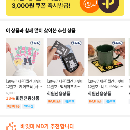
이 상품과 함께 많이 찾아본 추천 상품
[20%무제한]월간바잇미 
[20%무제한]월간바잇미 
[20%무제한]월간바잇미 
12월호 - 케이크픽 (사랑
11월호 - 맥세이프 카드
10월호 - 니트 코스터 
해/생일축하해)
지갑 (dog/cat)
(dog/cat)
6,000
회원전용상품
회원전용상품
18%
회원전용상품
바잇미배송
MD추천
바잇미배송
MD추천
바잇미배송
MD추천
20%쿠폰
20%쿠폰
20%쿠폰
바잇미 MD가 추천합니다