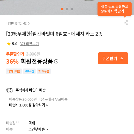
상품 링크 공유하고
5% 캐시백 받기
바잇미 BITE ME
[20%무제한]월간바잇미 6월호 - 메세지 카드 2종
5.0
3개 리뷰보기
쿠폰할인가
3,000원
36%
회원전용상품
바잇미배송
MD추천
20%쿠폰
주식회사 바잇미 배송
배송상품 30,000원 이상 구매시 무료배송
배송비 3,000원 절약하기 >
배송정보
택배
배송비
조건부배송 >