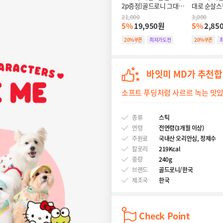
2p증정]골드로니 그대로 
대로 순살스
순살스틱 대구 30입개_강
입_강아지고
21,000
3,000
아지고양이 츄르
5%
19,950원
5%
2,85
20%쿠폰
최저가도전
20%쿠폰
바잇미 MD가 추천
소프트 푸딩처럼 사르르 녹는 맛있
종류
스틱
연령
전연령(3개월 이상)
주원료
국내산 오리안심, 정제수
칼로리
219Kcal
중량
240g
브랜드
골드로니/한국
제조국
한국
Check Point