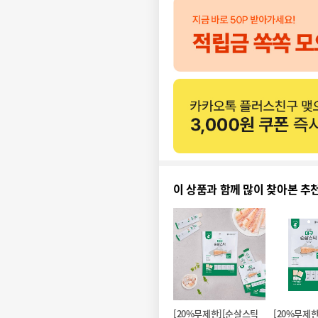
이 상품과 함께 많이 찾아본 추
[20%무제한][순살스틱 
[20%무제