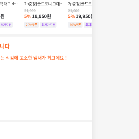
틱 대구 4개
2p증정]골드로니 그대로 
2p증정]골드로니 그대로 
대로 순살스틱 연
양이 츄르
순살스틱 소고기 30입개_
순살스틱 연어 30입개_강
입_강아지고양이
21,000
21,000
3,000
강아지고양이 츄르
아지고양이 츄르
0원
5%
19,950원
5%
19,950원
5%
2,850원
최저가도전
20%쿠폰
최저가도전
20%쿠폰
최저가도전
20%쿠폰
최저가
합니다
는 식감에 고소한 냄새가 최고에요 !