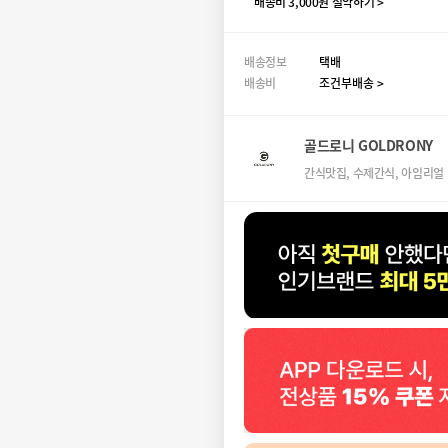
배송비 3,000원 절약하기 >
배송정보
택배
배송비
조건부배송 >
골드로니 GOLDRONY
간식맛집, 수제간식, 아임리얼