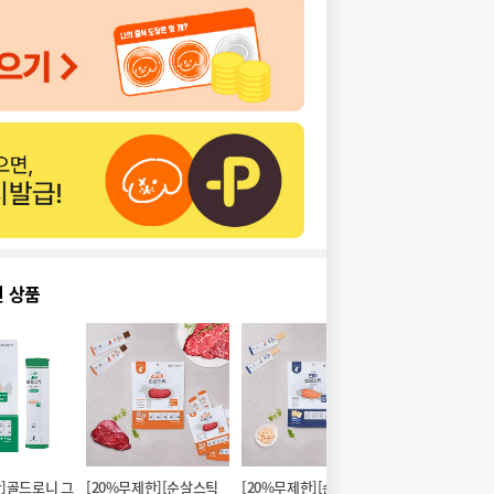
천 상품
한]골드로니 그
[20%무제한][순살스틱 
[20%무제한][순살스틱 
[20%무제한]골