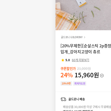
골드로니 GOLDRONY
[20%무제한][순살스틱 2p증
입개_강아지고양이 츄르
5.0
60개 리뷰보기
쿠폰할인가
21,000원
24%
15,960원
20%쿠폰
최저가도전
골드로니 배송
배송상품 30,000원 이상 구매시 무료배