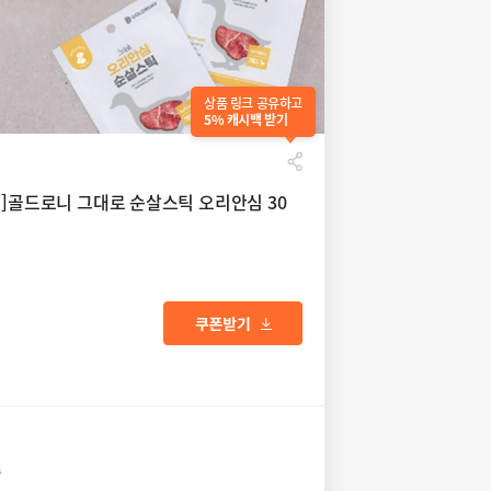
상품 링크 공유하고
5% 캐시백 받기
정]골드로니 그대로 순살스틱 오리안심 30
송