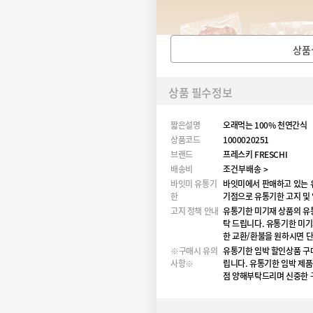
상품
상품 필수정보
짧은설명
오래먹는 100% 천연간식
상품코드
1000020251
브랜드
프레스키 FRESCHI
배송비
조건부배송 >
바잇미 유통기
바잇미에서 판매하고 있는 
한
기점으로 유통기한 고지 및
고지 정책 안내
유통기한 미기재 상품의 유
탁 드립니다. 유통기한 미기
한 교환/환불을 원하시면 
※구매시 유의
유통기한 임박 할인상품 구매
사항※
립니다. 유통기한 임박 제
점 양해부탁드리며 신중한 