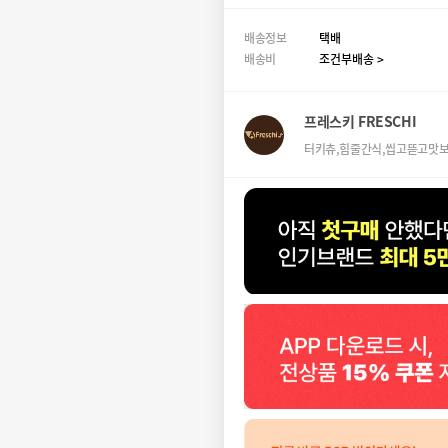
배송정보
택배
배송비
조건부배송 >
프레스키 FRESCHI
터키츄,힘줄간식,씹고뜯고맛