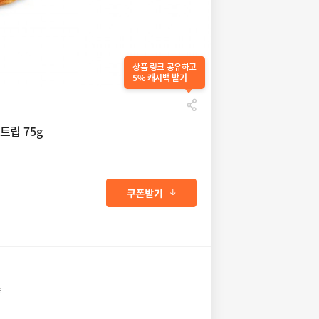
상품 링크 공유하고
5% 캐시백 받기
립 75g
송