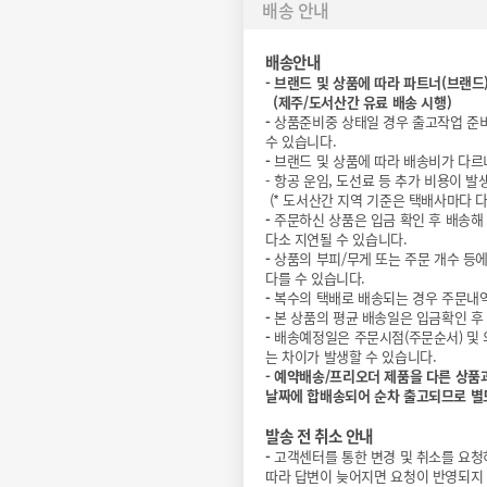
배송 안내
배송안내
-
브랜드 및 상품에 따라 파트너(브랜드
(
제주/도서산간 유료 배송 시행)
-
상품준비중 상태일 경우 출고작업 준
수 있습니다.
-
브랜드 및 상품에 따라 배송비가 다르
- 항공 운임, 도선료 등 추가 비용이
(* 도서산간 지역 기준은 택배사마다 다
-
주문하신 상품은 입금 확인 후 배송해
다소 지연될 수 있습니다.
-
상품의 부피/무게 또는 주문 개수 등
다를 수 있습니다.
-
복수의 택배로 배송되는 경우 주문내역
-
본 상품의 평균 배송일은 입금확인 후 
-
배송예정일은 주문시점(주문순서) 및 
는 차이가 발생할 수 있습니다.
-
예약배송/프리오더 제품을 다른 상품
날짜에 합배송되어 순차 출고되므로 별
발송 전 취소 안내
-
고객센터를 통한 변경 및 취소를 요청
따라 답변이 늦어지면 요청이 반영되지 