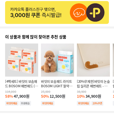
이 상품과 함께 많이 찾아본 추천 상품
[4팩세트] 바잇미 보솜패
바잇미 보솜패드 라이트 
[20%무제한]바잇미 논슬
드 BOSOM 배변패드 (대
BOSOM LIGHT 절약형 
립 실리콘 배변매트 - 베
형/표준형)
배변패드
이지
114,000
25,000
38,900
58%
47,900원
50%
12,500원
10%
34,900원
바잇미배송
무료배송
바잇미배송
바잇미배송
20%쿠폰