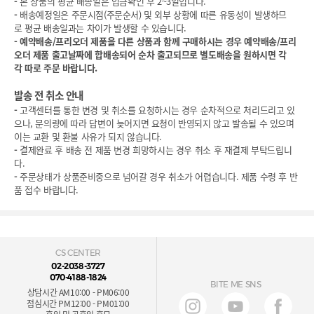
-
본 상품의 평균 배송일은 입금확인 후 2~3일입니다.
-
배송예정일은 주문시점(주문순서) 및 외부 상황에 따른 유동성이 발생하므
로 평균 배송일과는 차이가 발생할 수 있습니다.
-
예약배송/프리오더 제품을 다른 상품과 함께 구매하시는 경우 예약배송/프리
오더 제품 출고날짜에 합배송되어 순차 출고되므로 별도배송을 원하시면 각
각 따로 주문 바랍니다.
발송 전 취소 안내
-
고객센터를 통한 변경 및 취소를 요청하시는 경우 순차적으로 처리드리고 있
으나, 문의량에 따라 답변이 늦어지면 요청이 반영되지 않고 발송될 수 있으며
이는 교환 및 환불 사유가 되지 않습니다.
-
결제완료 후 배송 전 제품 변경 희망하시는 경우 취소 후 재결제 부탁드립니
다.
-
주문상태가 상품준비중으로 넘어갈 경우 취소가 어렵습니다. 제품 수령 후 반
품 접수 바랍니다.
CS CENTER
02-2038-3727
070-4188-1824
BITE ME SNS
상담시간 AM10:00 - PM06:00
점심시간 PM12:00 - PM01:00