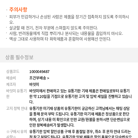
주의사항
피부가 민감하거나 손상된 사람은 제품을 장기간 접촉하지 않도록 주의하시
오.
살균할 때 전기, 전자 부분에 스며들지 않도록 주의한다.
사람, 반려동물에게 직접 뿌리거나 분사되는 내용물을 흡입하지 마시오.
액상 그대로 사용하며 타 화학제품과 혼합하여 사용해선 안된다.
상품 필수정보
상품코드
1000049487
배송비
조건부배송 >
제조자
바잇미
바잇미 유통기
바잇미에서 판매하고 있는 유통기한 기재 제품은 판매일로부터 유통기
한
한 약 120일을 기점으로 유통기한 고지 및 임박 세일을 진행하고 있습니
다.
고지 정책 안내
유통기한 미기재 상품의 유통기한이 궁금하신 고객님께서는 채팅 상담
을 통해 문의 부탁 드립니다. 유통기한 미기재 제품은 정상품으로 판단
하며, 상기 내용 미 확인으로 인한 교환/환불을 원하시면 단순변심으로
인한 왕복배송비가 발생합니다.
※구매시 유의
유통기한 임박 할인상품 구매 후 품절일 경우, 취소 후 문자 안내 드리는
사항※
점 참고 부탁드립니다. 유통기한 임박 제품은 할인 품목으로 단순변심으