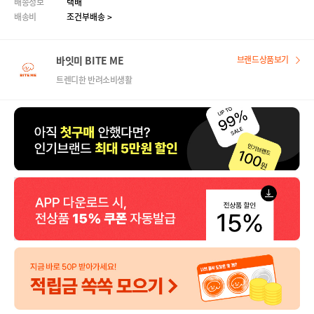
배송정보
택배
배송비
조건부배송 >
바잇미 BITE ME
브랜드상품보기
트렌디한 반려소비생활