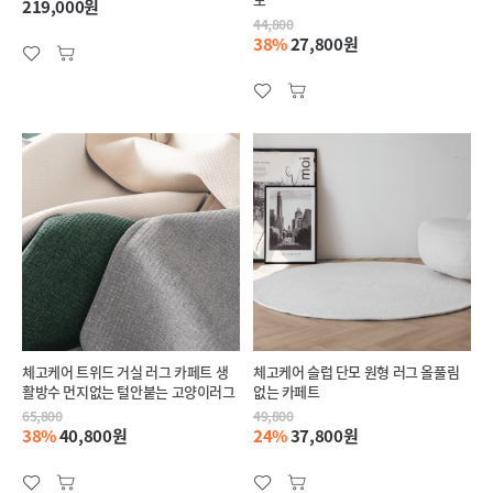
219,000원
44,800
38%
27,800원
체고케어 트위드 거실 러그 카페트 생
체고케어 슬럽 단모 원형 러그 올풀림
활방수 먼지없는 털안붙는 고양이러그
없는 카페트
65,800
49,800
38%
40,800원
24%
37,800원