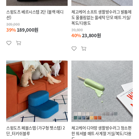
스윙도츠 베르시스텝 2단 (블랙 에디
체고케어 소프트 생활방수러그 발톱에
션)
도 올풀림없는 물세탁 단모 매트 거실/
복도/다용도
309,000
39%
189,000원
39,800
40%
23,800원
스윙도츠 페블스텝 (가구형 펫스텝) 2
체고케어 디아망 생활방수러그 청소편
단_터키쉬블루
한 워셔블 매트 사계절 거실/복도/다용
도