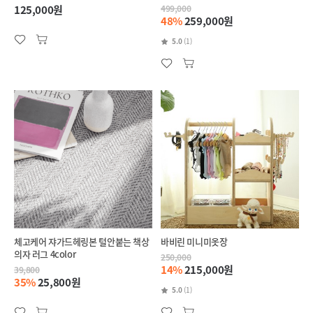
125,000원
499,000
48%
259,000원
5.0
(1)
체고케어 쟈가드헤링본 털안붙는 책상
바비린 미니미옷장
의자 러그 4color
250,000
14%
215,000원
39,800
35%
25,800원
5.0
(1)