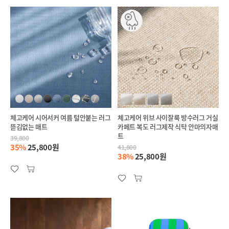
체고케어 시어서커 여름 털안붙는 러그
체고케어 위브 사이잘룩 방수러그 거실
뜯김없는 매트
카페트 복도 러그제작 식탁 안마의자매
트
39,800
35%
25,800원
41,800
38%
25,800원