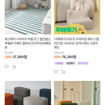
체고케어 시어서커 여름 러그 털안붙는
[무배특가]쉬오트 프리미엄 제로 스텝
여름용 카페트 클린&스트라이프&헤링
2단/3단 (3color) 강아지계단 고양이
본
계단
52,800
109,000
28%
37,800원
30%
76,300원
무료배송
타임특가
최저가도전