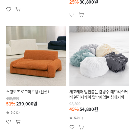
25%
30,800원
스윙도츠 로그마르탱 (선셋)
체고케어 털안붙는 겹방수 매트리스커
버 알러지케어 털박힘없는 침대커버
489,000
51%
239,000원
98,800
45%
54,800원
5.0
(2)
5.0
(1)