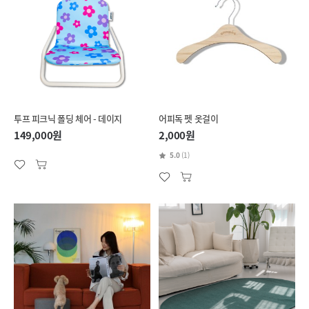
투프 피크닉 폴딩 체어 - 데이지
어피독 펫 옷걸이
149,000원
2,000원
5.0
(1)