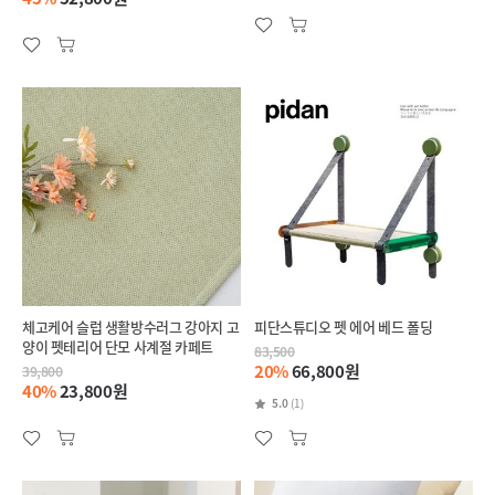
체고케어 슬럽 생활방수러그 강아지 고
피단스튜디오 펫 에어 베드 폴딩
양이 펫테리어 단모 사계절 카페트
83,500
20%
66,800원
39,800
40%
23,800원
5.0
(1)