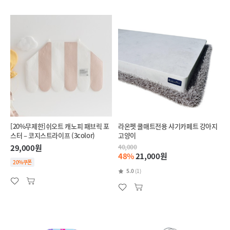
[20%무제한]쉬오트 캐노피 패브릭 포
라온펫 쿨매트전용 샤기카페트 강아지
스터 – 코지스트라이프 (3color)
고양이
29,000원
40,000
48%
21,000원
20%쿠폰
5.0
(1)