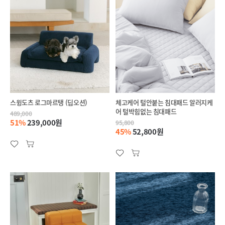
스윙도츠 로그마르탱 (딥오션)
체고케어 털안붙는 침대패드 알러지케
어 털박힘없는 침대패드
489,000
51%
239,000원
95,800
45%
52,800원