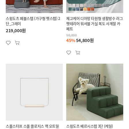
스윙도츠 페블스텝 (가구형 펫스텝) 2
체고케어 디아망 타원형 생활방수 러그
단_그레이
펫테리어 워셔블 거실 복도 사계절 카
페트
219,000원
98,800
45%
54,800원
스몰스터프 스몰 클로지스 랙 오트밀
스윙도츠 베르시스텝 3단 (케일)