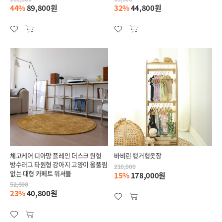
44%
89,800원
32%
44,800원
체고케어 디아망 플레인 더스크 원형
바비린 행거형옷장
방수러그 타원형 강아지 고양이 올풀림
210,000
없는 대형 카페트 워셔블
15%
178,000원
52,800
23%
40,800원