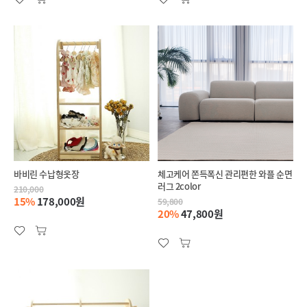
바비린 수납형옷장
체고케어 쫀득폭신 관리편한 와플 순면
러그 2color
210,000
15%
178,000원
59,800
20%
47,800원