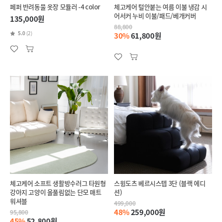
페퍼 반려동물 옷장 모듈러 -4 color
체고케어 털안붙는 여름 이불 냉감 시
어서커 누비 이불/패드/베개커버
135,000원
88,800
5.0
(2)
30%
61,800원
체고케어 소프트 생활방수러그 타원형
스윙도츠 베르시스텝 3단 (블랙 에디
강아지 고양이 올풀림없는 단모 매트
션)
워셔블
499,000
48%
259,000원
95,800
45%
52,800원