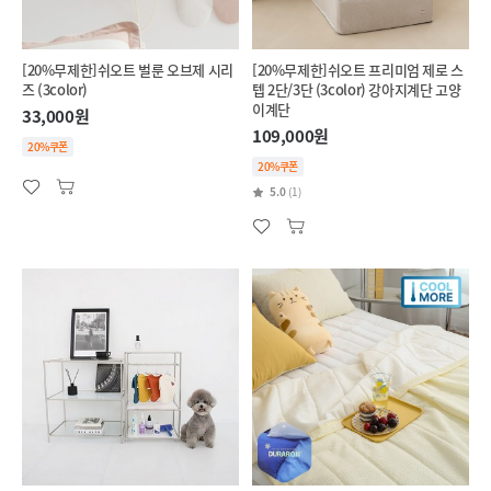
[20%무제한]쉬오트 벌룬 오브제 시리
[20%무제한]쉬오트 프리미엄 제로 스
즈 (3color)
텝 2단/3단 (3color) 강아지계단 고양
이계단
33,000원
109,000원
20%쿠폰
20%쿠폰
5.0
(1)