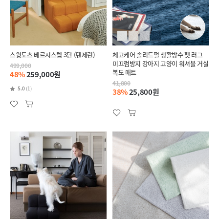
스윙도츠 베르시스텝 3단 (텐제린)
체고케어 솔리드펄 생활방수 펫 러그
미끄럼방지 강아지 고양이 워셔블 거실
499,000
복도 매트
48%
259,000원
41,800
5.0
(1)
38%
25,800원