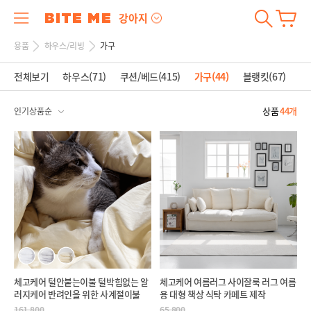
강아지
용품
하우스/리빙
가구
전체보기
하우스(71)
쿠션/베드(415)
가구(44)
블랭킷(67)
안
상품
44개
체고케어 털안붙는이불 털박힘없는 알
체고케어 여름러그 사이잘룩 러그 여름
러지케어 반려인을 위한 사계절이불
용 대형 책상 식탁 카페트 제작
161,800
65,800