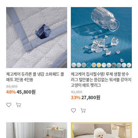
체고케어 듀라론 쿨 냉감 소파패드 쿨
체고케어 집사필수템! 루체 생활 방수
매트 3인용 4인용
러그 털안붙는 뜯김없는 워셔블 강아지
고양이 매트 펫러그
88,800
48%
45,800원
41,800
33%
27,800원