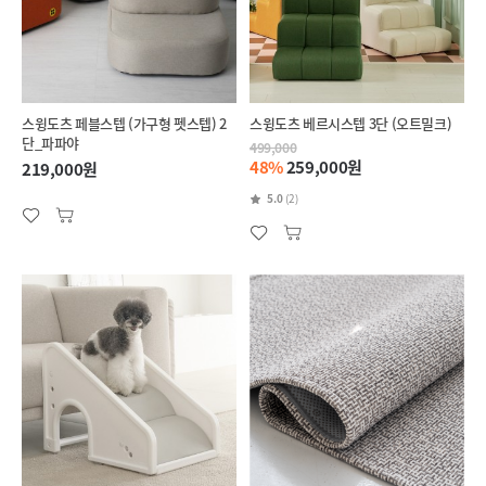
스윙도츠 페블스텝 (가구형 펫스텝) 2
스윙도츠 베르시스텝 3단 (오트밀크)
단_파파야
499,000
48%
259,000원
219,000원
5.0
(2)