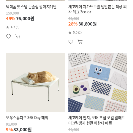
텍미홈 펫스텝 논슬립 강아지계단
체고케어 쟈가드트윌 털안붙는 책상 의
자 러그 3color
150,000
49%
76,000원
42,800
28%
30,800원
4.7
(3)
5.0
(2)
모우스튜디오 365 Day 해먹
체고케어 먼지, 모래 포집 코일 발매트
미끄럼방지 현관 베란다 매트
91,000
9%
83,000원
40,800